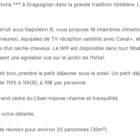
ctoria *** à Draguignan dans la grande tradition hôtelière. Le
nstruit sous Napoléon III, vous propose 18 chambres climat
eures), équipées de TV réception satellite avec Canal+, et
d’un sèche-cheveux. Le Wifi est disponible dans tout l’éta
nt une agréable vue sur le jardin de l’hôtel.
ait bon, prendre le petit déjeuner sous le soleil. Un petit dé
de 7h15 à 10h30, à 10€ par personne.
grand cèdre du Liban impose charme et tranquillité.
 votre détente.
 de réunion pour environ 20 personnes (30m²).