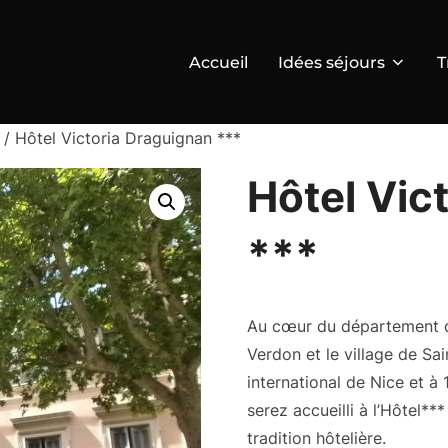
Accueil
Idées séjours
T
/ Hôtel Victoria Draguignan ***
Hôtel Vic
***
Au cœur du département d
Verdon et le village de Sa
international de Nice et à
serez accueilli à l’Hôtel*
tradition hôtelière.