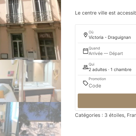
Le centre ville est accessi
Où
Victoria - Draguignan
Quand
Arrivée — Départ
Qui
2 adultes · 1 chambre
Promotion
Catégories :
3 étoiles
,
Fra